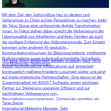
Mit dem Ziel, den Justizvollzug neu zu denken und
Gefängnisse zu Orten echter Perspektiven zu machen, treibt
die Tel.io Group eine umfassende digitale Transformation
voran. Im Fokus stehen dabei sowohl die Verbesserung der
Lebensqualität von Inhaftierten und ihren Familien als auch
die spürbare Entlastung des Vollzugspersonals. Zum Einsatz
kommen unter anderem KI-gestützte
Kommunikationslösungen für Bildungsangebote, intelligente
Analysesysteme sowie individuell entwickelte Sicherheits-
Um diese Vision Wirklichkeit werden zu lassen, baut Tel.io
und Multimedia-Plattformen.
gezielt technologische Infrastrukturen auf, entwickelt
kontinuierlich maßgeschneiderte Lösungen weiter und setzt
auf starke strategische Partnerschaften. Eine davon ist die
Zusammenarbeit mit ASSIST Software: einem wichtigen
Partner zur Steigerung operativer Effizienz und zur
nachhaltigen Verbesserung von
Resozialisierungsprogrammen. Gemeinsam gestalten wir
Tanja Sieme
zukunftsweisende Lösungen für einen wirksameren und
International Marketing Manager
,
Telio
moderneren Justizvollzug.