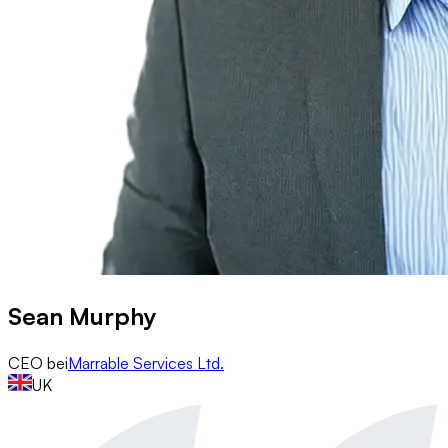
Sean Murphy
CEO
bei
Marrable Services Ltd.
UK