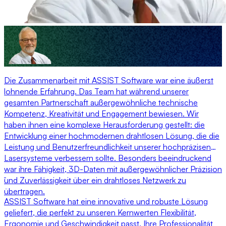
Die Zusammenarbeit mit ASSIST Software war eine äußerst
lohnende Erfahrung. Das Team hat während unserer
gesamten Partnerschaft außergewöhnliche technische
Kompetenz, Kreativität und Engagement bewiesen. Wir
haben ihnen eine komplexe Herausforderung gestellt: die
Entwicklung einer hochmodernen drahtlosen Lösung, die die
Leistung und Benutzerfreundlichkeit unserer hochpräzisen
Lasersysteme verbessern sollte. Besonders beeindruckend
war ihre Fähigkeit, 3D-Daten mit außergewöhnlicher Präzision
und Zuverlässigkeit über ein drahtloses Netzwerk zu
übertragen.
ASSIST Software hat eine innovative und robuste Lösung
geliefert, die perfekt zu unseren Kernwerten Flexibilität,
Ergonomie und Geschwindigkeit passt. Ihre Professionalität