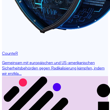
CounteR
Gemeinsam mit europäischen und US-amerikanischen
Sicherheitsbehörden gegen Radikalisierung kämpfen, indem
wir erstkla...